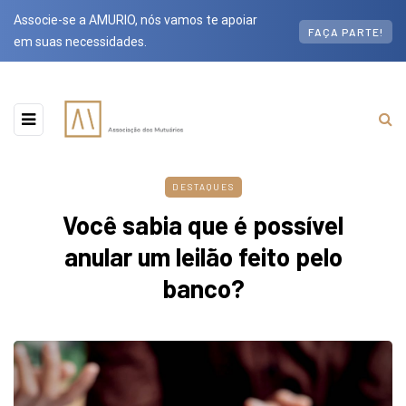
Associe-se a AMURIO, nós vamos te apoiar
FAÇA PARTE!
em suas necessidades.
DESTAQUES
Você sabia que é possível
anular um leilão feito pelo
banco?